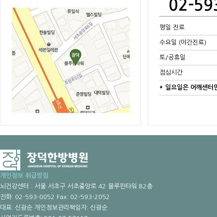
02-59
평일 진료
수요일 (야간진료)
토/공휴일
점심시간
* 일요일은 어깨센터
개인정보 취급방침
뇌건강센터 : 서울 서초구 서초중앙로 42 블루핀타워 B2층
전화: 02-593-0052 Fax: 02-593-2052
대표: 신광순 개인정보관리책임자: 신광순