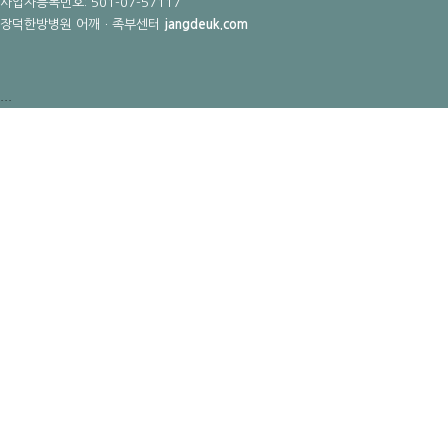
사업자등록번호: 501-07-57117
장덕한방병원 어깨ㆍ족부센터
jangdeuk.com
...